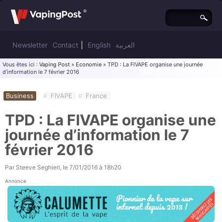
Newsletter
Contact
|
English
العربية
Vous êtes ici :
Vaping Post
»
Economie
» TPD : La FIVAPE organise une journée
d’information le 7 février 2016
Business
#
FIVAPE
#
France
TPD : La FIVAPE organise une
journée d’information le 7
février 2016
Par
Steeve Seghieri
, le
7/01/2016 à 18h20
Annonce