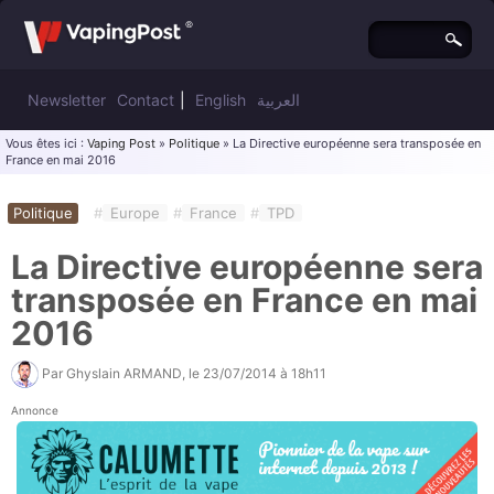
Newsletter
Contact
|
English
العربية
Vous êtes ici :
Vaping Post
»
Politique
» La Directive européenne sera transposée en
France en mai 2016
Politique
#
Europe
#
France
#
TPD
La Directive européenne sera
transposée en France en mai
2016
Par
Ghyslain ARMAND
, le
23/07/2014 à 18h11
Annonce