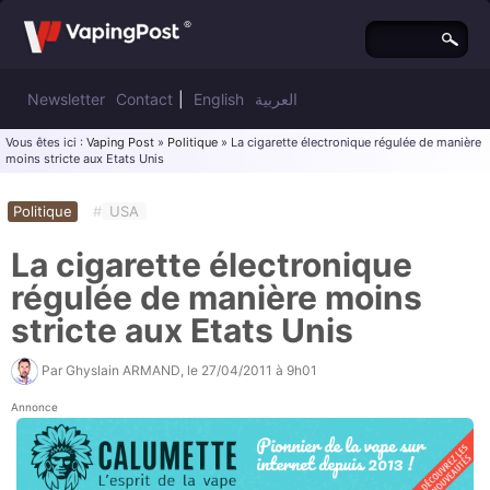
Newsletter
Contact
|
English
العربية
Vous êtes ici :
Vaping Post
»
Politique
» La cigarette électronique régulée de manière
moins stricte aux Etats Unis
Politique
#
USA
La cigarette électronique
régulée de manière moins
stricte aux Etats Unis
Par
Ghyslain ARMAND
, le
27/04/2011 à 9h01
Annonce