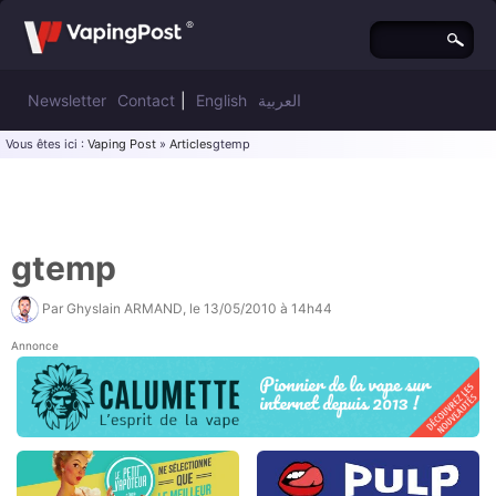
Newsletter
Contact
|
English
العربية
Vous êtes ici :
Vaping Post
»
Articles
gtemp
gtemp
Par
Ghyslain ARMAND
, le
13/05/2010 à 14h44
Annonce