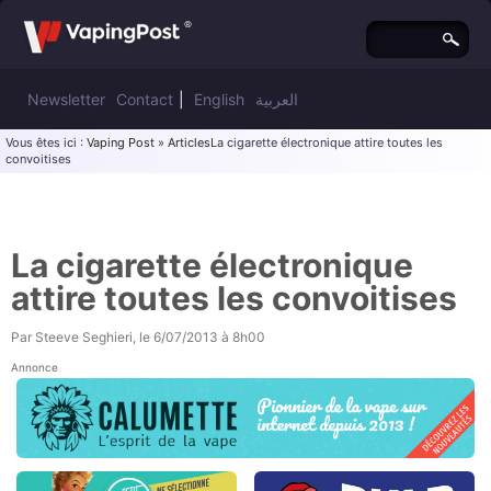
Newsletter
Contact
|
English
العربية
Vous êtes ici :
Vaping Post
»
Articles
La cigarette électronique attire toutes les
convoitises
La cigarette électronique
attire toutes les convoitises
Par
Steeve Seghieri
, le
6/07/2013 à 8h00
Annonce