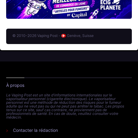
© 2010-2026 Vaping Post -
Genève, Suisse
À propos
Le Vaping Post est un site d'informations internationales sur le
vaporisateur personnel (cigarette électronique). Le vaporisateur
personnel est une méthode de réduction des risques pour le fumeur
adulte qui ne veut pas ou qui ne peut pas arrêter le tabac. Les propos
tenus sur ce site, sauf cas contraire, ne proviennent pas de
professionnels de santé. En cas de doute, veuillez consulter votre
médecin.
Contacter la rédaction