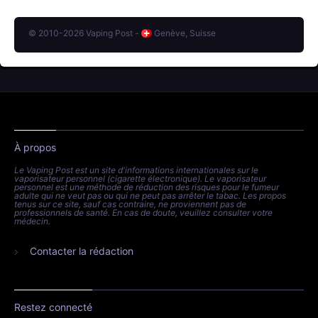
© 2010-2026 Vaping Post -
Genève, Suisse
À propos
Le Vaping Post est un site d'informations internationales sur le
vaporisateur personnel (cigarette électronique). Le vaporisateur
personnel est une méthode de réduction des risques pour le fumeur
adulte qui ne veut pas ou qui ne peut pas arrêter le tabac. Les propos
tenus sur ce site, sauf cas contraire, ne proviennent pas de
professionnels de santé. En cas de doute, veuillez consulter votre
médecin.
Contacter la rédaction
Restez connecté