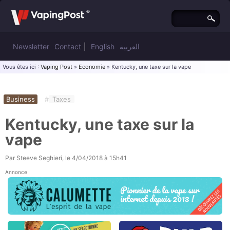
Newsletter
Contact
|
English
العربية
Vous êtes ici :
Vaping Post
»
Economie
» Kentucky, une taxe sur la vape
Business
#
Taxes
Kentucky, une taxe sur la
vape
Par
Steeve Seghieri
, le
4/04/2018 à 15h41
Annonce