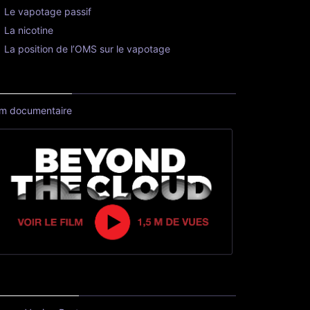
s grands sujets
Directive européenne (TPD)
Le CBD et la cigarette électronique
Vapoter dans les lieux publics
Effets du vapotage sur les poumons
Les Jeunes et la vapote
Tabac chauffé ou cigarette électronique ?
Le vapotage passif
La nicotine
La position de l’OMS sur le vapotage
lm documentaire