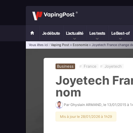
Je débute
L’actualité
Les tests
Le Best-of
Vous êtes ici :
Vaping Post
»
Economie
» Joyetech France change d
Business
#
France
#
Joyetech
Joyetech Fra
nom
Par
Ghyslain ARMAND
, le
13/01/2015 à 
Mis à jour le 28/01/2026 à 1h29