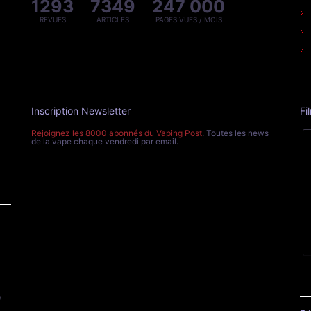
Restez connecté
Le
e
eur
Statistiques
1293
7349
247 000
REVUES
ARTICLES
PAGES VUES / MOIS
Inscription Newsletter
Fi
Rejoignez les 8000 abonnés du Vaping Post
. Toutes les news
de la vape chaque vendredi par email.