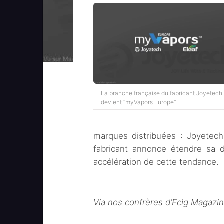
La branche française du fabricant Joyetech
devient “myVapors Europe”.
marques distribuées : Joyetech
fabricant annonce étendre sa d
accélération de cette tendance.
Via nos confrères d’Ecig Magazi