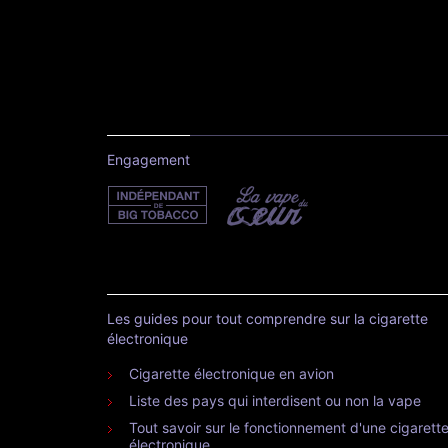
À propos
Le Vaping Post est un site d'informations internationales sur l
vaporisateur personnel (cigarette électronique). Le vaporisat
personnel est une méthode de réduction des risques pour le
fumeur adulte qui ne veut pas ou qui ne peut pas arrêter le
tabac. Les propos tenus sur ce site, sauf cas contraire, ne
proviennent pas de professionnels de santé. En cas de doute,
veuillez consulter votre médecin.
Contacter la rédaction
Engagement