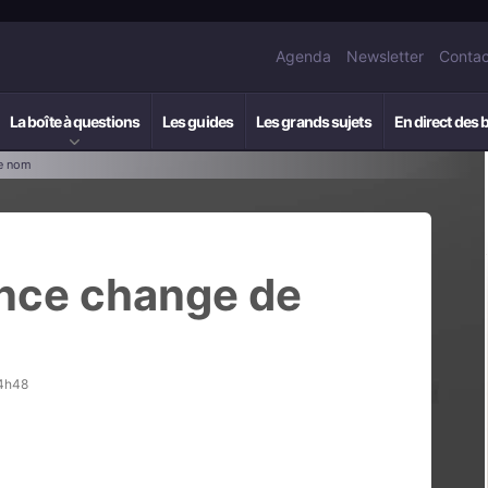
Agenda
Newsletter
Contac
La boîte à questions
Les guides
Les grands sujets
En direct des 
e nom
nce change de
14h48