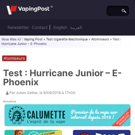
Newsletter
Contact
|
English
العربية
Vous êtes ici :
Vaping Post
»
Test cigarette électronique
»
Atomiseurs
» Test :
Hurricane Junior – E-Phoenix
Atomiseurs
Test : Hurricane Junior – E-
Phoenix
Par
Julien Sellier
, le
9/09/2016 à 17h00
Annonce