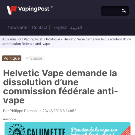
Newsletter
Contact
|
English
العربية
Vous êtes ici :
Vaping Post
»
Politique
» Helvetic Vape demande la dissolution d’une
commission fédérale anti-vape
Politique
#
Suisse
Helvetic Vape demande la
dissolution d’une
commission fédérale anti-
vape
Par
Philippe Poirson
, le
23/12/2016 à 14h52
Annonce