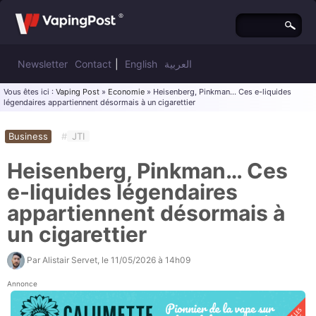
Newsletter
Contact
|
English
العربية
Vous êtes ici :
Vaping Post
»
Economie
» Heisenberg, Pinkman… Ces e-liquides
légendaires appartiennent désormais à un cigarettier
Business
#
JTI
Heisenberg, Pinkman… Ces
e-liquides légendaires
appartiennent désormais à
un cigarettier
Par
Alistair Servet
, le
11/05/2026 à 14h09
Annonce