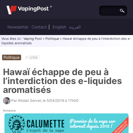
Newsletter
Contact
|
English
العربية
Vous êtes ici :
Vaping Post
»
Politique
» Hawaï échappe de peu à l’interdiction des e-
liquides aromatisés
Politique
#
USA
Hawaï échappe de peu à
l’interdiction des e-liquides
aromatisés
Par
Alistair Servet
, le
5/04/2019 à 17h00
Annonce