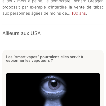
a deux mois à peine, le démocrate Richard Creagan
proposait par exemple d’interdire la vente de tabac
aux personnes âgées de moins de…
100 ans
.
Ailleurs aux USA
Les “smart vapes” pourraient-elles servir à
espionner les vapoteurs ?