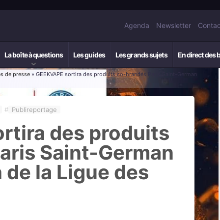
Agenda
Newsletter
Contac
La boîte à questions
Les guides
Les grands sujets
En direct des 
 de presse
» GEEKVAPE sortira des produits co-brandés Paris Saint-German
#
Publireportage
tira des produits
aris Saint-German
 de la Ligue des