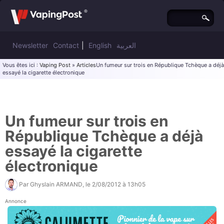
Newsletter
Contact
|
English
العربية
Vous êtes ici :
Vaping Post
»
Articles
Un fumeur sur trois en République Tchèque a déjà
essayé la cigarette électronique
Un fumeur sur trois en
République Tchèque a déjà
essayé la cigarette
électronique
Par
Ghyslain ARMAND
, le
2/08/2012 à 13h05
Annonce