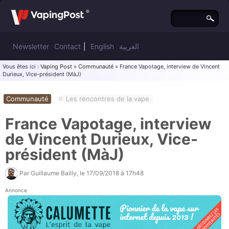
Newsletter
Contact
|
English
العربية
Vous êtes ici :
Vaping Post
»
Communauté
» France Vapotage, interview de Vincent
Durieux, Vice-président (MàJ)
Communauté
#
Les rencontres de la vape
France Vapotage, interview
de Vincent Durieux, Vice-
président (MàJ)
Par
Guillaume Bailly
, le
17/09/2018 à 17h48
Annonce