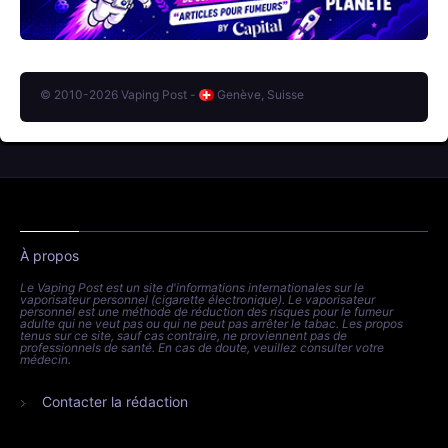
© 2010-2026 Vaping Post -
Genève, Suisse
À propos
Le Vaping Post est un site d'informations internationales sur le
vaporisateur personnel (cigarette électronique). Le vaporisateur
personnel est une méthode de réduction des risques pour le fumeur
adulte qui ne veut pas ou qui ne peut pas arrêter le tabac. Les propos
tenus sur ce site, sauf cas contraire, ne proviennent pas de
professionnels de santé. En cas de doute, veuillez consulter votre
médecin.
Contacter la rédaction