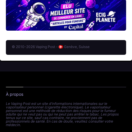
© 2010-2026 Vaping Post -
Genève, Suisse
À propos
Le Vaping Post est un site d'informations internationales sur le
vaporisateur personnel (cigarette électronique). Le vaporisateur
personnel est une méthode de réduction des risques pour le fumeur
adulte qui ne veut pas ou qui ne peut pas arrêter le tabac. Les propos
tenus sur ce site, sauf cas contraire, ne proviennent pas de
professionnels de santé. En cas de doute, veuillez consulter votre
médecin.