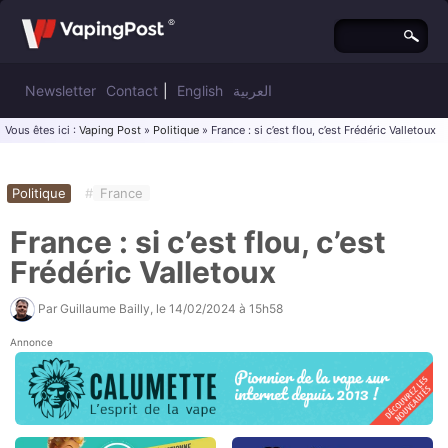
Newsletter
Contact
|
English
العربية
Vous êtes ici :
Vaping Post
»
Politique
» France : si c’est flou, c’est Frédéric Valletoux
Politique
#
France
France : si c’est flou, c’est
Frédéric Valletoux
Par
Guillaume Bailly
, le
14/02/2024 à 15h58
Annonce