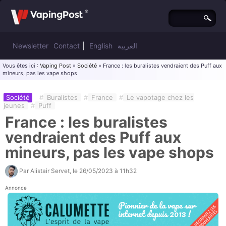
Newsletter
Contact
|
English
العربية
Vous êtes ici :
Vaping Post
»
Société
» France : les buralistes vendraient des Puff aux
mineurs, pas les vape shops
Société
#
Buralistes
#
France
#
Le vapotage chez les
jeunes
#
Puff
France : les buralistes
vendraient des Puff aux
mineurs, pas les vape shops
Par
Alistair Servet
, le
26/05/2023 à 11h32
Annonce