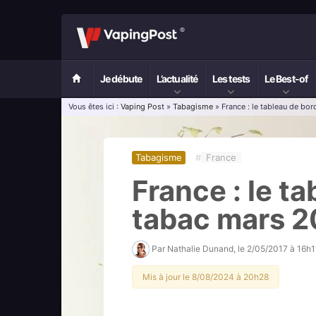
Je débute
L’actualité
Les tests
Le Best-of
Vous êtes ici :
Vaping Post
»
Tabagisme
» France : le tableau de bor
Tabagisme
#
France
France : le t
tabac mars 2
Par
Nathalie Dunand
, le
2/05/2017 à 16h1
Mis à jour le 8/08/2024 à 20h28