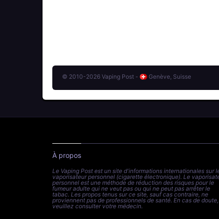
© 2010-2026 Vaping Post -
Genève, Suisse
À propos
Le Vaping Post est un site d'informations internationales sur l
vaporisateur personnel (cigarette électronique). Le vaporisat
personnel est une méthode de réduction des risques pour le
fumeur adulte qui ne veut pas ou qui ne peut pas arrêter le
tabac. Les propos tenus sur ce site, sauf cas contraire, ne
proviennent pas de professionnels de santé. En cas de doute,
veuillez consulter votre médecin.