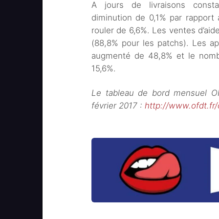
A jours de livraisons const
diminution de 0,1% par rapport
rouler de 6,6%. Les ventes d’aid
(88,8% pour les patchs). Les ap
augmenté de 48,8% et le nombre
15,6%.
Le tableau de bord mensuel OF
février 2017 :
http://www.ofdt.fr/