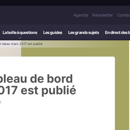
Agenda
Newsletter
Contac
La boîte à questions
Les guides
Les grands sujets
En direct des 
d tabac mars 2017 est publié
ableau de bord
017 est publié
1