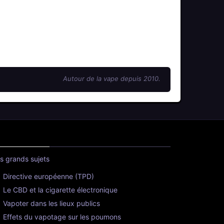
Autour de la vape depuis 2010.
s grands sujets
Directive européenne (TPD)
Le CBD et la cigarette électronique
Vapoter dans les lieux publics
Effets du vapotage sur les poumons