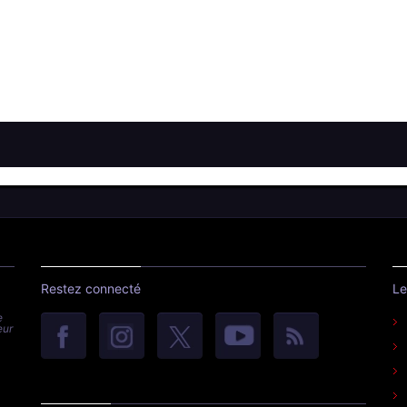
Restez connecté
Le
e
eur