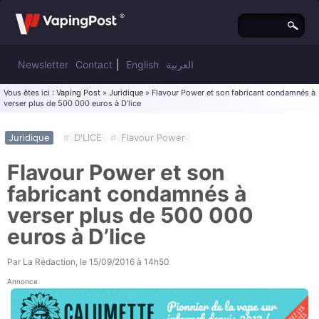
Newsletter
Contact
|
English
العربية
Vous êtes ici :
Vaping Post
»
Juridique
» Flavour Power et son fabricant condamnés à
verser plus de 500 000 euros à D’lice
Juridique
#
D'LICE
#
Flavour Power
Flavour Power et son
fabricant condamnés à
verser plus de 500 000
euros à D’lice
Par
La Rédaction
, le
15/09/2016 à 14h50
Annonce