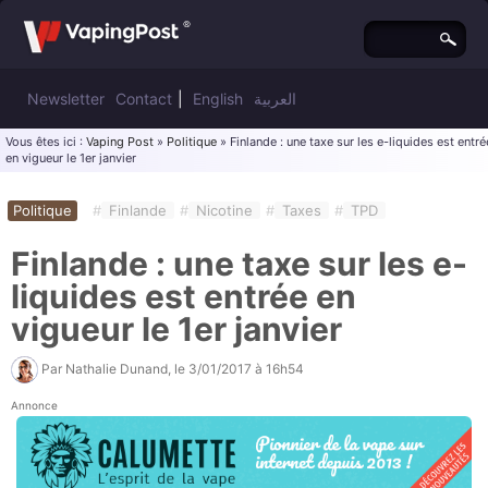
Newsletter
Contact
|
English
العربية
Vous êtes ici :
Vaping Post
»
Politique
» Finlande : une taxe sur les e-liquides est entré
en vigueur le 1er janvier
Politique
#
Finlande
#
Nicotine
#
Taxes
#
TPD
Finlande : une taxe sur les e-
liquides est entrée en
vigueur le 1er janvier
Par
Nathalie Dunand
, le
3/01/2017 à 16h54
Annonce