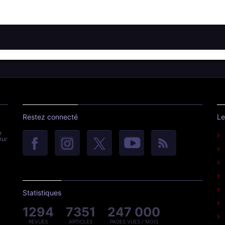
Restez connecté
Le
e
eur
Statistiques
1294
7351
247 000
REVUES
ARTICLES
PAGES VUES / MOIS