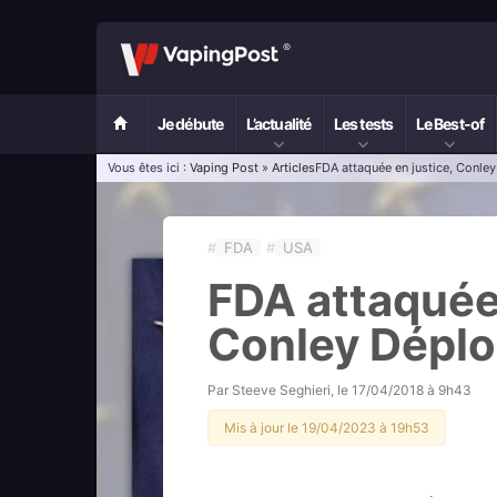
Je débute
L’actualité
Les tests
Le Best-of
Vous êtes ici :
Vaping Post
»
Articles
FDA attaquée en justice, Conle
#
FDA
#
USA
FDA attaquée 
Conley Déplo
Par
Steeve Seghieri
, le
17/04/2018 à 9h43
Mis à jour le 19/04/2023 à 19h53