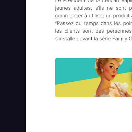
Le Président de l’American Vapin
jeunes adultes, s’ils ne sont
commencer à utiliser un produit à 
“Passez du temps dans les poin
les clients sont des personnes
s’installe devant la série Family 