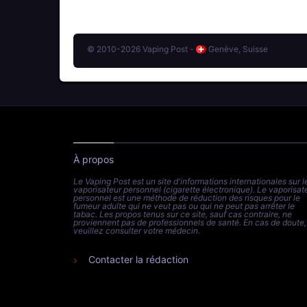
© 2010-2026 Vaping Post -
Genève, Suisse
À propos
Le Vaping Post est un site d'informations internationales sur l
vaporisateur personnel (cigarette électronique). Le vaporisat
personnel est une méthode de réduction des risques pour le
fumeur adulte qui ne veut pas ou qui ne peut pas arrêter le
tabac. Les propos tenus sur ce site, sauf cas contraire, ne
proviennent pas de professionnels de santé. En cas de doute,
veuillez consulter votre médecin.
Contacter la rédaction