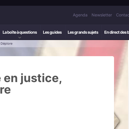
Agenda
Newsletter
Contac
La boîte à questions
Les guides
Les grands sujets
En direct des 
y Déplore
en justice,
re