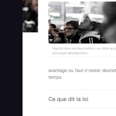
Vapoter dans les lieux publics : un choix qui
provoquer des réactions.
avantage ou faut-il rester discr
temps.
Ce que dit la loi