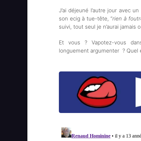
J’ai déjeuné l’autre jour avec un
son ecig à tue-tête, “
rien à foutr
suivi, tout seul je n’aurai jamais 
Et vous ? Vapotez-vous dans
longuement argumenter ? Quel es