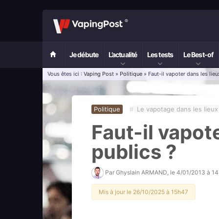
Je débute
L’actualité
Les tests
Le Best-of
Vous êtes ici :
Vaping Post
»
Politique
» Faut-il vapoter dans les lieu
Politique
#
Le vapotage dans les lieux
Faut-il vapot
publics ?
Par
Ghyslain ARMAND
, le
4/01/2013 à 1
Mis à jour le 26/10/2025 à 15h47