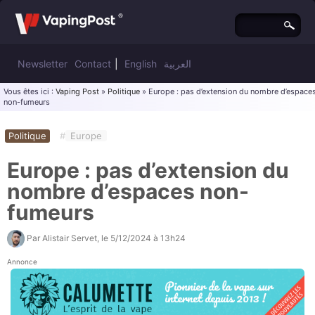
Newsletter
Contact
|
English
العربية
Vous êtes ici :
Vaping Post
»
Politique
» Europe : pas d’extension du nombre d’espace
non-fumeurs
Politique
#
Europe
Europe : pas d’extension du
nombre d’espaces non-
fumeurs
Par
Alistair Servet
, le
5/12/2024 à 13h24
Annonce