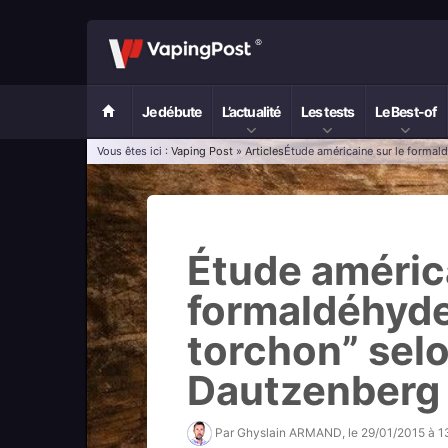
Je débute
L’actualité
Les tests
Le Best-of
Vous êtes ici :
Vaping Post
»
Articles
Étude américaine sur le formald
Étude américa
formaldéhyde 
torchon” sel
Dautzenberg
Par
Ghyslain ARMAND
, le
29/01/2015 à 