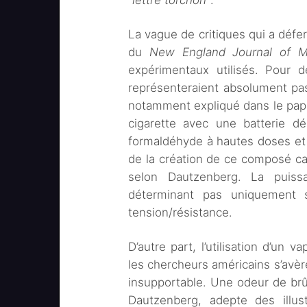
“lettre torchon”
.
La vague de critiques qui a déferl
du
New England Journal of M
expérimentaux utilisés. Pour 
représenteraient absolument pas 
notamment expliqué dans le papi
cigarette avec une batterie dél
formaldéhyde à hautes doses et qu
de la création de ce composé ca
selon Dautzenberg. La puiss
déterminant pas uniquement 
tension/résistance.
D’autre part, l’utilisation d’un 
les chercheurs américains s’avère
insupportable. Une odeur de brûl
Dautzenberg, adepte des illus