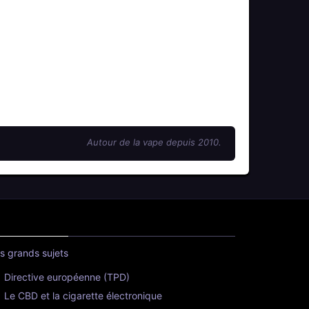
Autour de la vape depuis 2010.
s grands sujets
Directive européenne (TPD)
Le CBD et la cigarette électronique