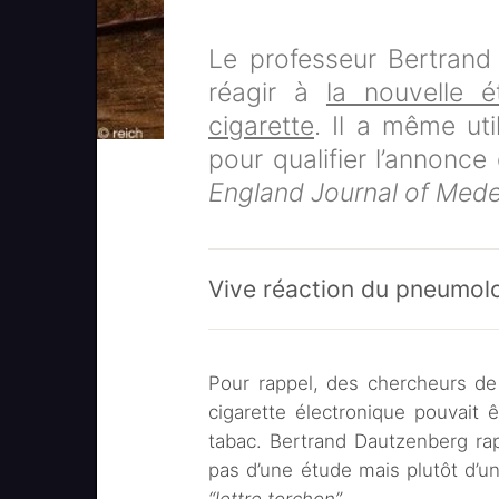
Le professeur Bertrand
réagir à
la nouvelle é
cigarette
. Il a même uti
pour qualifier l’annonc
England Journal of Med
Vive réaction du pneumol
Pour rappel, des chercheurs de
cigarette électronique pouvait 
tabac. Bertrand Dautzenberg ra
pas d’une étude mais plutôt d’u