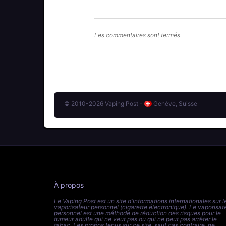
Les commentaires sont fermés.
© 2010-2026 Vaping Post -
Genève, Suisse
À propos
Le Vaping Post est un site d'informations internationales sur l
vaporisateur personnel (cigarette électronique). Le vaporisat
personnel est une méthode de réduction des risques pour le
fumeur adulte qui ne veut pas ou qui ne peut pas arrêter le
tabac. Les propos tenus sur ce site, sauf cas contraire, ne