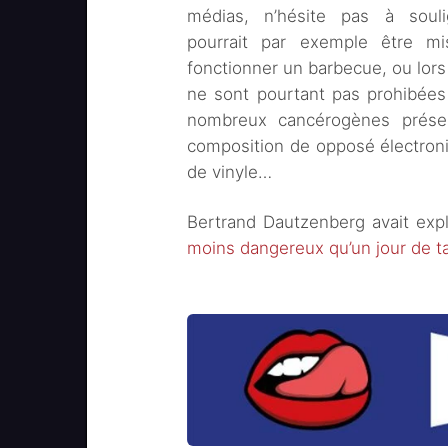
médias, n’hésite pas à soul
pourrait par exemple être m
fonctionner un barbecue, ou lor
ne sont pourtant pas prohibées 
nombreux cancérogènes présen
composition de opposé électroniq
de vinyle…
Bertrand Dautzenberg avait exp
moins dangereux qu’un jour de t