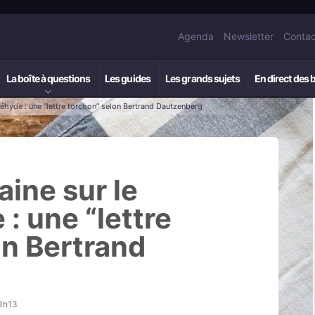
Agenda
Newsletter
Contac
La boîte à questions
Les guides
Les grands sujets
En direct des 
éhyde : une “lettre torchon” selon Bertrand Dautzenberg
ine sur le
: une “lettre
on Bertrand
13h13