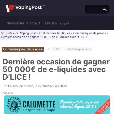
Newsletter
Contact
|
English
العربية
Vous êtes ici :
Vaping Post
»
En direct des boutiques
»
Communiqués de presse
»
Dernière occasion de gagner 50 000€ de e-liquides avec D’LICE !
Communiqués de presse
#
D'LICE
#
Publireportage
Dernière occasion de gagner
50 000€ de e-liquides avec
D’LICE !
Par
Le service presse
, le
22/10/2022 à 12h00
Annonce