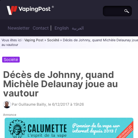
Newsletter
Contact
|
English
العربية
Vous êtes ici :
Vaping Post
»
Société
» Décès de Johnny, quand Michèle Delaunay jou
au vautour
Société
Décès de Johnny, quand
Michèle Delaunay joue au
vautour
Par
Guillaume Bailly
, le
6/12/2017 à 15h26
Annonce