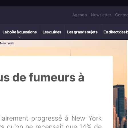
Agenda
Newsletter
Contac
La boîte à questions
Les guides
Les grands sujets
En direct des 
 New York
us de fumeurs à
lairement progressé à New York
rs qu’on ne recensait que 14% de