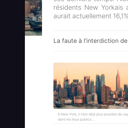
résidents New Yorkais 
aurait actuellement 16,1%
La faute à l’interdiction d
A New-York, il n’est déjà plus possible de va
dans les lieux publics …