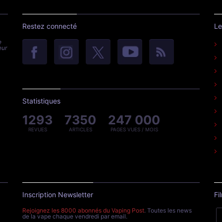
Restez connecté
Le
e
eur
Statistiques
1293
7350
247 000
REVUES
ARTICLES
PAGES VUES / MOIS
Inscription Newsletter
Fi
Rejoignez les 8000 abonnés du Vaping Post
. Toutes les news
de la vape chaque vendredi par email.