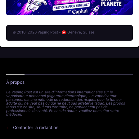
© 2010-2026 Vaping Post -
Genève, Suisse
À propos
Le Vaping Post est un site d'informations internationales sur le
vaporisateur personnel (cigarette électronique). Le vaporisateur
personnel est une méthode de réduction des risques pour le fumeur
adulte qui ne veut pas ou qui ne peut pas arrêter le tabac. Les propos
tenus sur ce site, sauf cas contraire, ne proviennent pas de
professionnels de santé. En cas de doute, veuillez consulter votre
médecin.
Contacter la rédaction