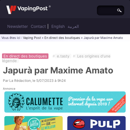
Newsletter
Contact
|
English
العربية
Vous êtes ici :
Vaping Post
»
En direct des boutiques
» Japurà par Maxime Amato
En direct des boutiques
#
e.tasty
#
Les origines d'une
légende
Japurà par Maxime Amato
Par
La Rédaction
, le
5/07/2023 à 9h24
Annonce