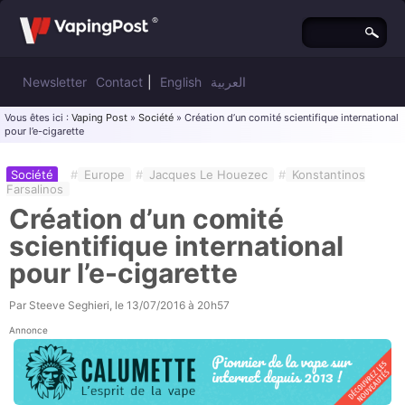
Newsletter
Contact
|
English
العربية
Vous êtes ici :
Vaping Post
»
Société
» Création d’un comité scientifique international
pour l’e-cigarette
Société
#
Europe
#
Jacques Le Houezec
#
Konstantinos
Farsalinos
Création d’un comité
scientifique international
pour l’e-cigarette
Par
Steeve Seghieri
, le
13/07/2016 à 20h57
Annonce