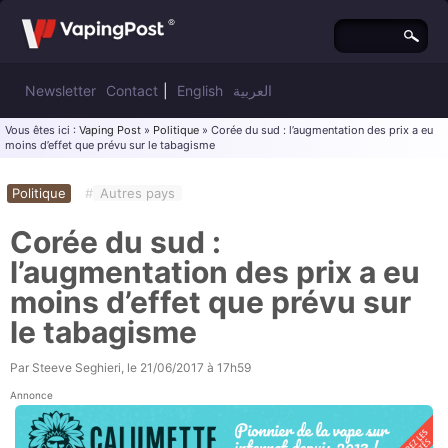
Newsletter
Contact
|
English
العربية
Vous êtes ici :
Vaping Post
»
Politique
» Corée du sud : l’augmentation des prix a eu
moins d’effet que prévu sur le tabagisme
Politique
#
Autres pays
Corée du sud :
l’augmentation des prix a eu
moins d’effet que prévu sur
le tabagisme
Par
Steeve Seghieri
, le
21/06/2017 à 17h59
Annonce