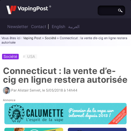
Newsletter
Contact
|
English
العربية
Vous êtes ici :
Vaping Post
»
Société
» Connecticut : la vente d’e-cig en ligne restera
autorisée
Société
#
USA
Connecticut : la vente d’e-
cig en ligne restera autorisée
Par
Alistair Servet
, le
5/05/2018 à 14h44
Annonce