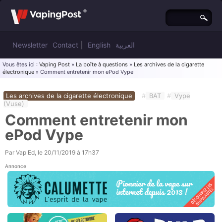
Newsletter
Contact
|
English
العربية
Vous êtes ici :
Vaping Post
»
La boîte à questions
»
Les archives de la cigarette
électronique
» Comment entretenir mon ePod Vype
Les archives de la cigarette électronique
#
BAT
#
Vype
(Vuse)
Comment entretenir mon
ePod Vype
Par
Vap Ed
, le
20/11/2019 à 17h37
Annonce