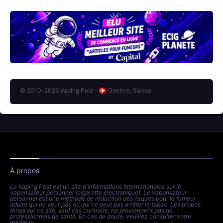
© 2010-2026 Vaping Post -
Genève, Suisse
À propos
Le Vaping Post est un site d'informations internationales sur le
vaporisateur personnel (cigarette électronique). Le vaporisateur
personnel est une méthode de réduction des risques pour le fumeur
adulte qui ne veut pas ou qui ne peut pas arrêter le tabac. Les propos
tenus sur ce site, sauf cas contraire, ne proviennent pas de
professionnels de santé. En cas de doute, veuillez consulter votre
médecin.