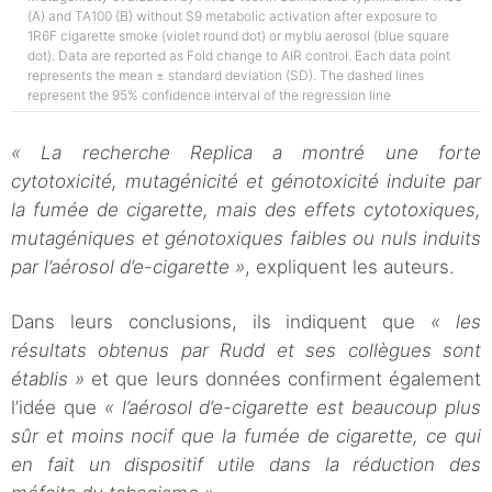
(A) and TA100 (B) without S9 metabolic activation after exposure to
1R6F cigarette smoke (violet round dot) or myblu aerosol (blue square
dot). Data are reported as Fold change to AIR control. Each data point
represents the mean ± standard deviation (SD). The dashed lines
represent the 95% confidence interval of the regression line
« La recherche Replica a montré une forte
cytotoxicité, mutagénicité et génotoxicité induite par
la fumée de cigarette, mais des effets cytotoxiques,
mutagéniques et génotoxiques faibles ou nuls induits
par l’aérosol d’e-cigarette »
, expliquent les auteurs.
Dans leurs conclusions, ils indiquent que
« les
résultats obtenus par Rudd et ses collègues sont
établis »
et que leurs données confirment également
l’idée que
« l’aérosol d’e-cigarette est beaucoup plus
sûr et moins nocif que la fumée de cigarette, ce qui
en fait un dispositif utile dans la réduction des