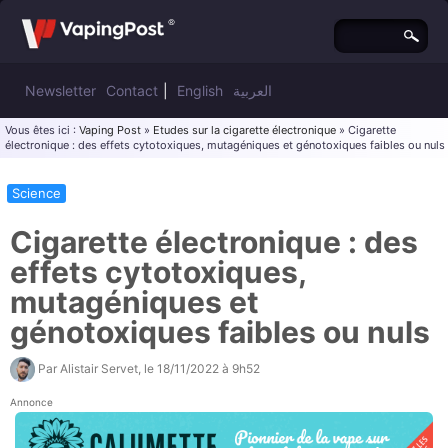
Newsletter
Contact
|
English
العربية
Vous êtes ici :
Vaping Post
»
Etudes sur la cigarette électronique
» Cigarette
électronique : des effets cytotoxiques, mutagéniques et génotoxiques faibles ou nuls
Science
Cigarette électronique : des
effets cytotoxiques,
mutagéniques et
génotoxiques faibles ou nuls
Par
Alistair Servet
, le
18/11/2022 à 9h52
Annonce