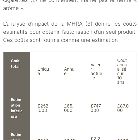
cigarettes (2) ne contiennent même pas le terme «
arôme ».
L’analyse d’impact de la MHRA (3) donne les coûts
estimatifs pour obtenir l’autorisation d’un seul produit.
Ces coûts sont fournis comme une estimation :
Coût
Coût
Valeu
annu
total
Uniqu
Annu
r
alisé
e
el
actue
sur
lle
10
ans
Estim
ation
£252
£65.
£747.
£87.0
.000
000
000
00
inférie
ure
Estim
£2.2