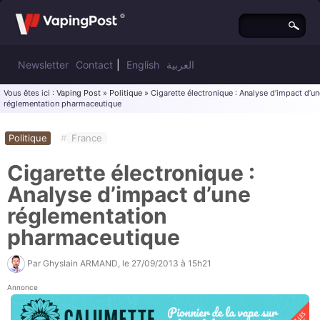
Newsletter
Contact
|
English
العربية
Vous êtes ici :
Vaping Post
»
Politique
» Cigarette électronique : Analyse d’impact d’un
réglementation pharmaceutique
Politique
#
France
Cigarette électronique :
Analyse d’impact d’une
réglementation
pharmaceutique
Par
Ghyslain ARMAND
, le
27/09/2013 à 15h21
Annonce