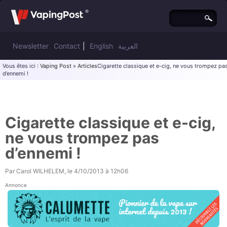
Newsletter
Contact
|
English
العربية
Vous êtes ici :
Vaping Post
»
Articles
Cigarette classique et e-cig, ne vous trompez pa
d’ennemi !
Cigarette classique et e-cig,
ne vous trompez pas
d’ennemi !
Par
Carol WILHELEM
, le
4/10/2013 à 12h06
Annonce