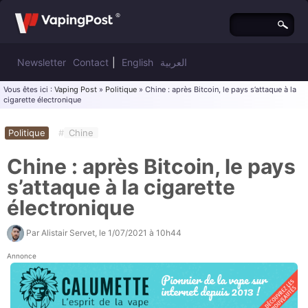
Newsletter
Contact
|
English
العربية
Vous êtes ici :
Vaping Post
»
Politique
» Chine : après Bitcoin, le pays s’attaque à la
cigarette électronique
Politique
#
Chine
Chine : après Bitcoin, le pays
s’attaque à la cigarette
électronique
Par
Alistair Servet
, le
1/07/2021 à 10h44
Annonce