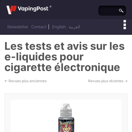
Newsletter
Contact
|
English
العربية
Les tests et avis sur les
e-liquides pour
cigarette électronique
←
Revues plus anciennes
Revues plus récentes
→