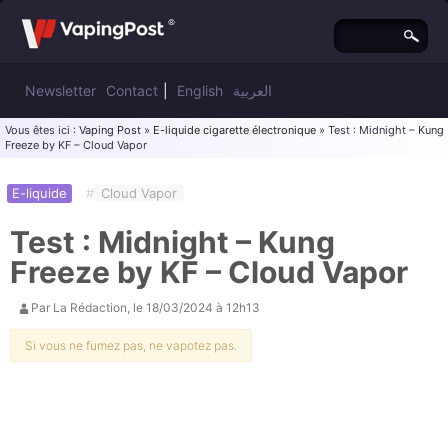
Newsletter
Contact
|
English
العربية
Vous êtes ici :
Vaping Post
»
E-liquide cigarette électronique
» Test : Midnight – Kung
Freeze by KF – Cloud Vapor
E-liquide
#
Cloud Vapor
Test : Midnight – Kung
Freeze by KF – Cloud Vapor
Par
La Rédaction
, le
18/03/2024 à 12h13
Si vous ne fumez pas, ne vapotez pas.