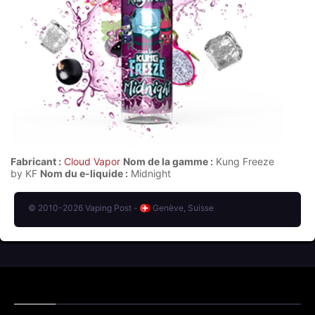
Fabricant :
Cloud Vapor
Nom de la gamme :
Kung Freeze
by KF
Nom du e-liquide :
Midnight
© 2010-2026 Vaping Post -
Genève, Suisse