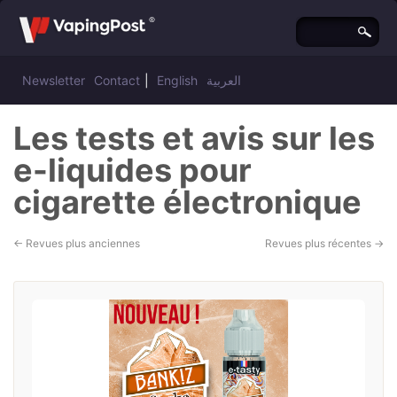
Newsletter
Contact
|
English
العربية
Les tests et avis sur les
e-liquides pour
cigarette électronique
←
Revues plus anciennes
Revues plus récentes
→