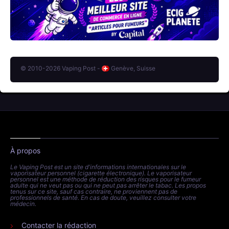
© 2010-2026 Vaping Post -
Genève, Suisse
À propos
Le Vaping Post est un site d'informations internationales sur le
vaporisateur personnel (cigarette électronique). Le vaporisateur
personnel est une méthode de réduction des risques pour le fumeur
adulte qui ne veut pas ou qui ne peut pas arrêter le tabac. Les propos
tenus sur ce site, sauf cas contraire, ne proviennent pas de
professionnels de santé. En cas de doute, veuillez consulter votre
médecin.
Contacter la rédaction