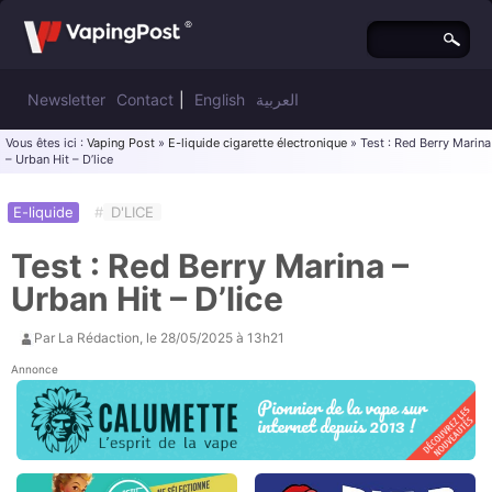
Newsletter
Contact
|
English
العربية
Vous êtes ici :
Vaping Post
»
E-liquide cigarette électronique
» Test : Red Berry Marina
– Urban Hit – D’lice
E-liquide
#
D'LICE
Test : Red Berry Marina –
Urban Hit – D’lice
Par
La Rédaction
, le
28/05/2025 à 13h21
Annonce