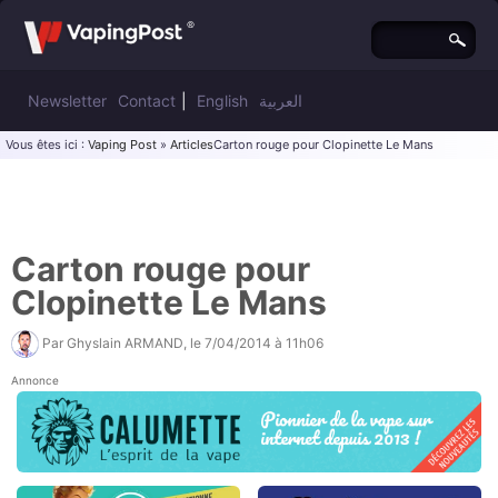
Newsletter
Contact
|
English
العربية
Vous êtes ici :
Vaping Post
»
Articles
Carton rouge pour Clopinette Le Mans
Carton rouge pour
Clopinette Le Mans
Par
Ghyslain ARMAND
, le
7/04/2014 à 11h06
Annonce