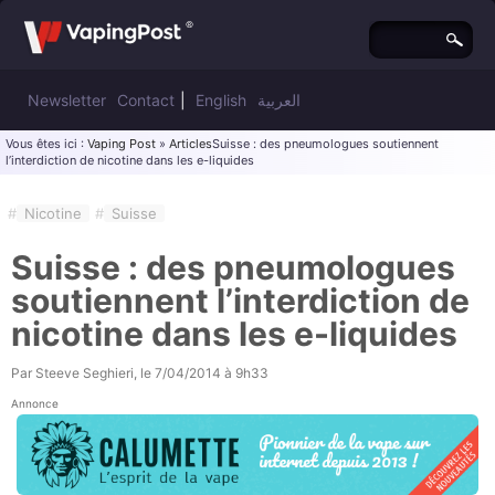
Newsletter
Contact
|
English
العربية
Vous êtes ici :
Vaping Post
»
Articles
Suisse : des pneumologues soutiennent
l’interdiction de nicotine dans les e-liquides
#
Nicotine
#
Suisse
Suisse : des pneumologues
soutiennent l’interdiction de
nicotine dans les e-liquides
Par
Steeve Seghieri
, le
7/04/2014 à 9h33
Annonce