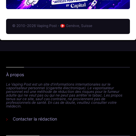
© 2010-2026 Vaping Post -
Genève, Suisse
À propos
Le Vaping Post est un site d'informations internationales sur le
vaporisateur personnel (cigarette électronique). Le vaporisateur
personnel est une méthode de réduction des risques pour le fumeur
adulte qui ne veut pas ou qui ne peut pas arrêter le tabac. Les propos
tenus sur ce site, sauf cas contraire, ne proviennent pas de
professionnels de santé. En cas de doute, veuillez consulter votre
médecin.
Contacter la rédaction