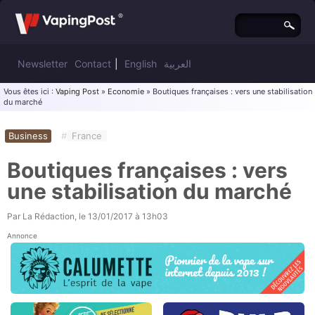
Newsletter
Contact
|
English
العربية
Vous êtes ici :
Vaping Post
»
Economie
» Boutiques françaises : vers une stabilisation
du marché
Business
#
France
Boutiques françaises : vers
une stabilisation du marché
Par
La Rédaction
, le
13/01/2017 à 13h03
Annonce