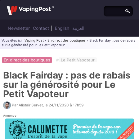
Newsletter
Contact
|
English
العربية
Vous êtes ici :
Vaping Post
»
En direct des boutiques
» Black Fairday : pas de rabais
sur la générosité pour Le Petit Vapoteur
En direct des boutiques
#
Le Petit Vapoteur
Black Fairday : pas de rabais
sur la générosité pour Le
Petit Vapoteur
Par
Alistair Servet
, le
24/11/2020 à 17h59
Annonce