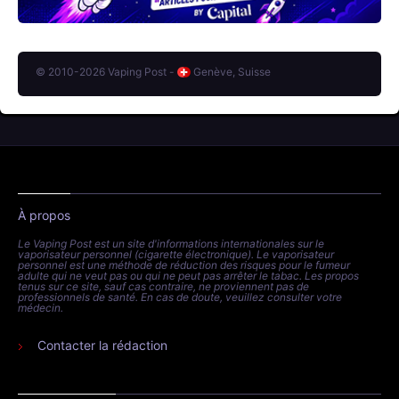
© 2010-2026 Vaping Post -
Genève, Suisse
À propos
Le Vaping Post est un site d'informations internationales sur le
vaporisateur personnel (cigarette électronique). Le vaporisateur
personnel est une méthode de réduction des risques pour le fumeur
adulte qui ne veut pas ou qui ne peut pas arrêter le tabac. Les propos
tenus sur ce site, sauf cas contraire, ne proviennent pas de
professionnels de santé. En cas de doute, veuillez consulter votre
médecin.
Contacter la rédaction