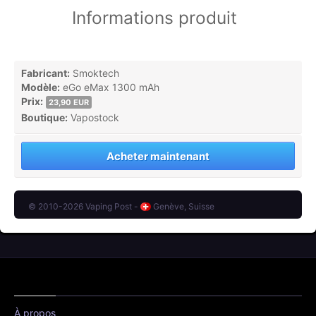
Informations produit
Fabricant:
Smoktech
Modèle:
eGo eMax 1300 mAh
Prix:
23,90 EUR
Boutique:
Vapostock
Acheter maintenant
© 2010-2026 Vaping Post -
Genève, Suisse
À propos