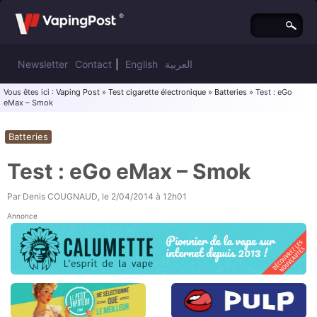
Newsletter
Contact
|
English
العربية
Vous êtes ici :
Vaping Post
»
Test cigarette électronique
»
Batteries
» Test : eGo
eMax – Smok
Batteries
Test : eGo eMax – Smok
Par
Denis COUGNAUD
, le
2/04/2014 à 12h01
Annonce