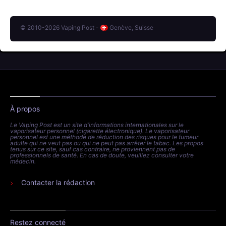
© 2010-2026 Vaping Post -
Genève, Suisse
À propos
Le Vaping Post est un site d'informations internationales sur le
vaporisateur personnel (cigarette électronique). Le vaporisateur
personnel est une méthode de réduction des risques pour le fumeur
adulte qui ne veut pas ou qui ne peut pas arrêter le tabac. Les propos
tenus sur ce site, sauf cas contraire, ne proviennent pas de
professionnels de santé. En cas de doute, veuillez consulter votre
médecin.
Contacter la rédaction
Restez connecté