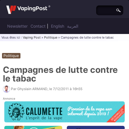
Newsletter
Contact
|
English
العربية
Vous êtes ici :
Vaping Post
»
Politique
» Campagnes de lutte contre le tabac
Politique
Campagnes de lutte contre
le tabac
Par
Ghyslain ARMAND
, le
7/12/2011 à 16h55
Annonce