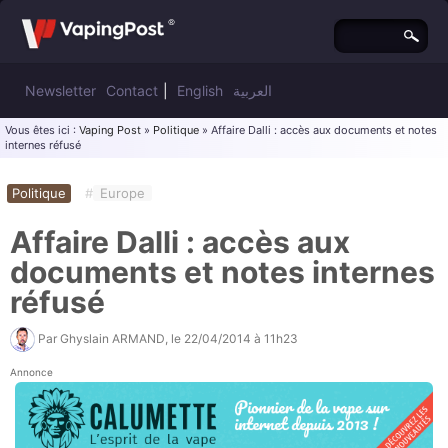
Newsletter
Contact
|
English
العربية
Vous êtes ici :
Vaping Post
»
Politique
» Affaire Dalli : accès aux documents et notes
internes réfusé
Politique
#
Europe
Affaire Dalli : accès aux
documents et notes internes
réfusé
Par
Ghyslain ARMAND
, le
22/04/2014 à 11h23
Annonce