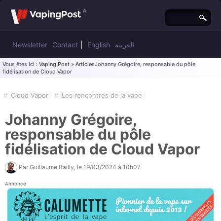
Newsletter
Contact
|
English
العربية
Vous êtes ici :
Vaping Post
»
Articles
Johanny Grégoire, responsable du pôle
fidélisation de Cloud Vapor
#
Cloud Vapor
#
Les rencontres de la vape
Johanny Grégoire,
responsable du pôle
fidélisation de Cloud Vapor
Par
Guillaume Bailly
, le
19/03/2024 à 10h07
Annonce