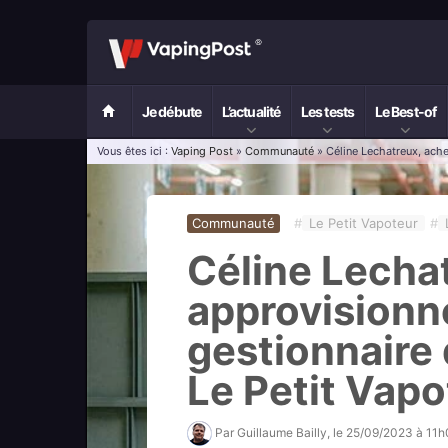
Je débute
L’actualité
Les tests
Le Best-of
Vous êtes ici :
Vaping Post
»
Communauté
» Céline Lechatreux, ache
Communauté
#
Le Petit Vapoteur
#
Céline Lecha
approvisionn
gestionnaire 
Le Petit Vapo
Par
Guillaume Bailly
, le
25/09/2023 à 11h