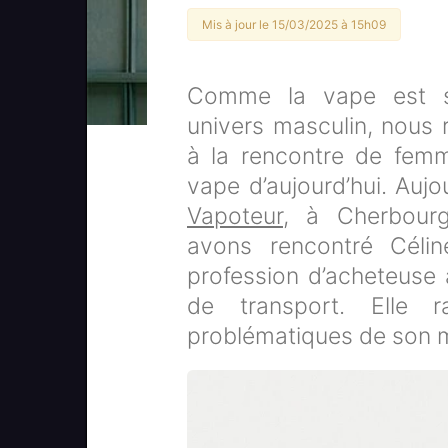
Mis à jour le 15/03/2025 à 15h09
Comme la vape est s
univers masculin, nous 
à la rencontre de femm
vape d’aujourd’hui. Aujo
Vapoteur
, à Cherbourg
avons rencontré Célin
profession d’acheteuse 
de transport. Elle 
problématiques de son m