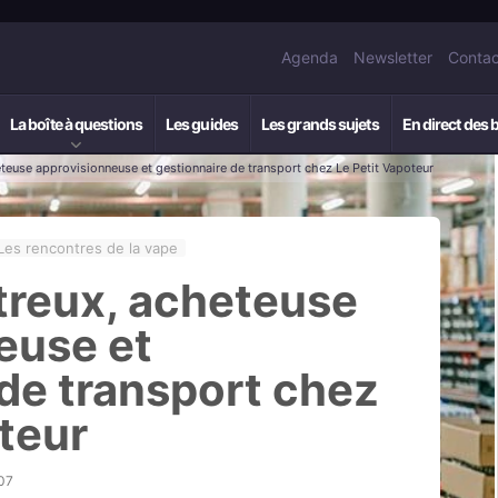
Agenda
Newsletter
Contac
La boîte à questions
Les guides
Les grands sujets
En direct des 
teuse approvisionneuse et gestionnaire de transport chez Le Petit Vapoteur
Les rencontres de la vape
treux, acheteuse
euse et
de transport chez
teur
07