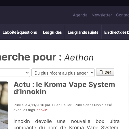
Agenda
Newsletter
Contac
La boîte à questions
Les guides
Les grands sujets
En direct des 
herche pour :
Aethon
Actu : le Kroma Vape System
d’Innokin
Publié le 4/11/2016 par Julien Sellier - Publié dans Non classé
avec les tags
Innokin
.
Innokin dévoile une nouvelle box ultra
compacte du nom de Kroma Vape System.