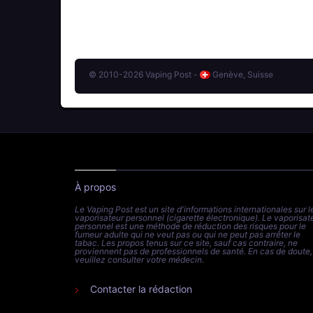
© 2010-2026 Vaping Post -
Genève, Suisse
À propos
Le Vaping Post est un site d'informations internationales sur l
vaporisateur personnel (cigarette électronique). Le vaporisat
personnel est une méthode de réduction des risques pour le
fumeur adulte qui ne veut pas ou qui ne peut pas arrêter le
tabac. Les propos tenus sur ce site, sauf cas contraire, ne
proviennent pas de professionnels de santé. En cas de doute,
veuillez consulter votre médecin.
Contacter la rédaction